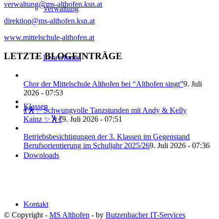
verwaltung@ms-althofen.ksn.at
Verwaltung
direktion@ms-althofen.ksn.at
www.mittelschule-althofen.at
LETZTE BLOGEINTRÄGE
LehrerInnen
Chor der Mittelschule Althofen bei “Althofen singt”
9. Juli
2026 - 07:53
Klassen
💃🕺✨ Schwungvolle Tanzstunden mit Andy & Kelly
Kainz ✨🕺💃
9. Juli 2026 - 07:51
Betriebsbesichtigungen der 3. Klassen im Gegenstand
Berufsorientierung im Schuljahr 2025/26
9. Juli 2026 - 07:36
Downloads
Kontakt
© Copyright -
MS Althofen
- by
Butzenbacher IT-Services