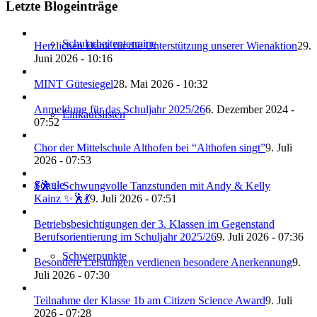
Letzte Blogeinträge
Schularbeitentermine
Herzlichen Dank für die Unterstützung unserer Wienaktion
29.
Juni 2026 - 10:16
MINT Gütesiegel
28. Mai 2026 - 10:32
Anmeldung für das Schuljahr 2025/26
6. Dezember 2024 -
Einkaufslisten
07:52
Chor der Mittelschule Althofen bei “Althofen singt”
9. Juli
2026 - 07:53
Schule
💃🕺✨ Schwungvolle Tanzstunden mit Andy & Kelly
Kainz ✨🕺💃
9. Juli 2026 - 07:51
Betriebsbesichtigungen der 3. Klassen im Gegenstand
Berufsorientierung im Schuljahr 2025/26
9. Juli 2026 - 07:36
Schwerpunkte
Besondere Leistungen verdienen besondere Anerkennung
9.
Juli 2026 - 07:30
Teilnahme der Klasse 1b am Citizen Science Award
9. Juli
2026 - 07:28