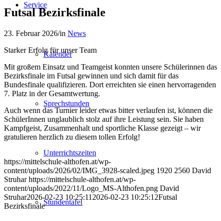
Service
Futsal Bezirksfinale
23. Februar 2026
/
in
News
Starker Erfolg für unser Team
Kalender
Mit großem Einsatz und Teamgeist konnten unsere Schülerinnen das
Bezirksfinale im Futsal gewinnen und sich damit für das
Bundesfinale qualifizieren. Dort erreichten sie einen hervorragenden
7. Platz in der Gesamtwertung.
Sprechstunden
Auch wenn das Turnier leider etwas bitter verlaufen ist, können die
SchülerInnen unglaublich stolz auf ihre Leistung sein. Sie haben
Kampfgeist, Zusammenhalt und sportliche Klasse gezeigt – wir
gratulieren herzlich zu diesem tollen Erfolg!
Unterrichtszeiten
https://mittelschule-althofen.at/wp-
content/uploads/2026/02/IMG_3928-scaled.jpeg
1920
2560
David
Struhar
https://mittelschule-althofen.at/wp-
content/uploads/2022/11/Logo_MS-Althofen.png
David
Struhar
2026-02-23 10:25:11
2026-02-23 10:25:12
Futsal
Stundentafel
Bezirksfinale