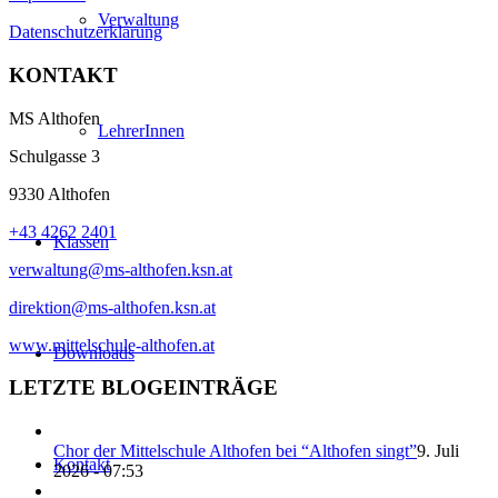
Verwaltung
Datenschutzerklärung
KONTAKT
MS Althofen
LehrerInnen
Schulgasse 3
9330 Althofen
+43 4262 2401
Klassen
verwaltung@ms-althofen.ksn.at
direktion@ms-althofen.ksn.at
www.mittelschule-althofen.at
Downloads
LETZTE BLOGEINTRÄGE
Chor der Mittelschule Althofen bei “Althofen singt”
9. Juli
Kontakt
2026 - 07:53