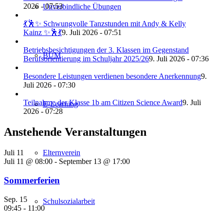
2026 - 07:53
Unverbindliche Übungen
💃🕺✨ Schwungvolle Tanzstunden mit Andy & Kelly
Kainz ✨🕺💃
9. Juli 2026 - 07:51
Betriebsbesichtigungen der 3. Klassen im Gegenstand
BÜM
Berufsorientierung im Schuljahr 2025/26
9. Juli 2026 - 07:36
Besondere Leistungen verdienen besondere Anerkennung
9.
Juli 2026 - 07:30
Teilnahme der Klasse 1b am Citizen Science Award
9. Juli
E-Learning
2026 - 07:28
Anstehende Veranstaltungen
Elternverein
Juli
11
Juli 11 @ 08:00
-
September 13 @ 17:00
Sommerferien
Sep.
15
Schulsozialarbeit
09:45
-
11:00