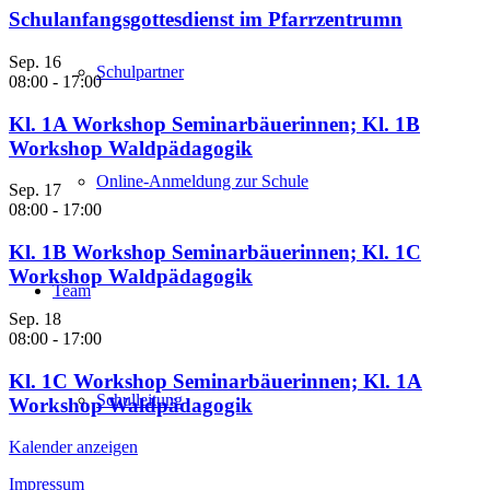
Schulanfangsgottesdienst im Pfarrzentrumn
Sep.
16
Schulpartner
08:00
-
17:00
Kl. 1A Workshop Seminarbäuerinnen; Kl. 1B
Workshop Waldpädagogik
Online-Anmeldung zur Schule
Sep.
17
08:00
-
17:00
Kl. 1B Workshop Seminarbäuerinnen; Kl. 1C
Workshop Waldpädagogik
Team
Sep.
18
08:00
-
17:00
Kl. 1C Workshop Seminarbäuerinnen; Kl. 1A
Schulleitung
Workshop Waldpädagogik
Kalender anzeigen
Impressum