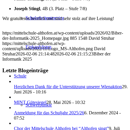
Joseph Stingl
, 4B (3. Platz – Stufe 7/8)
Schularbeitentermine
Wir gratulieren herzlich und sind sehr stolz auf ihre Leistung!
https://mittelschule-althofen.at/wp-content/uploads/2026/02/Biber-
der-Informatik-2025_Homepage.jpg
885
1548
David Struhar
https://mittelschule-althofen.at/wp-
Einkaufslisten
content/uploads/2022/11/Logo_MS-Althofen.png
David
Struhar
2026-02-06 21:14:48
2026-02-06 21:15:23
Biber der
Informatik 2025
Letzte Blogeinträge
Schule
Herzlichen Dank für die Unterstützung unserer Wienaktion
29.
Juni 2026 - 10:16
MINT Gütesiegel
28. Mai 2026 - 10:32
Schwerpunkte
Anmeldung für das Schuljahr 2025/26
6. Dezember 2024 -
07:52
Chor der Mittelschule Althofen bei “Althofen singt”
9. Juli