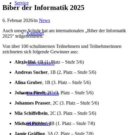
Service
Biber der Informatik 2025
6. Februar 2026
/
in
News
Auch unsere Schule hat am internationalen „Biber der Informatik
Kalender
2025“ teilgenommen.
Von über 100 schulinternen Teilnehmern und Teilnehmerinnen
zeichneten sich folgende Gewinner aus:
Alexis Hoi
, 1B (1. Platz – Stufe 5/6)
Sprechstunden
Andreas Sucher
, 1B (2. Platz – Stufe 5/6)
Alina Gruber
, 1B (3. Platz – Stufe 5/6)
Johanna Pirolt
, 2C (3. Platz – Stufe 5/6)
Unterrichtszeiten
Johannes Prasser
, 2C (3. Platz – Stufe 5/6)
Mia Schiffelbein
, 2C (3. Platz – Stufe 5/6)
Michael Pichler
, 4B (1. Platz – Stufe 7/8)
Stundentafel
Jamie Gräfling
, 3A (2. Platz – Stufe 7/8)