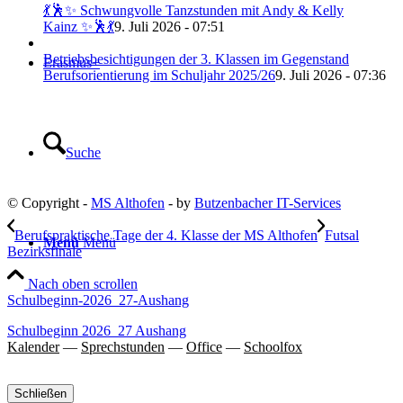
💃🕺✨ Schwungvolle Tanzstunden mit Andy & Kelly
Kainz ✨🕺💃
9. Juli 2026 - 07:51
Betriebsbesichtigungen der 3. Klassen im Gegenstand
Erasmus+
Berufsorientierung im Schuljahr 2025/26
9. Juli 2026 - 07:36
Suche
© Copyright -
MS Althofen
- by
Butzenbacher IT-Services
Berufspraktische Tage der 4. Klasse der MS Althofen
Futsal
Menü
Menü
Bezirksfinale
Nach oben scrollen
Schulbeginn-2026_27-Aushang
Schulbeginn 2026_27 Aushang
Kalender
—
Sprechstunden
—
Office
—
Schoolfox
Schließen