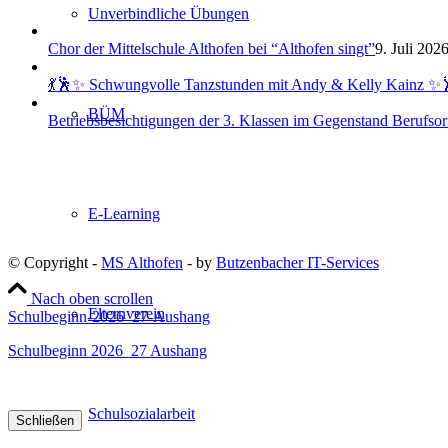
Unverbindliche Übungen
Chor der Mittelschule Althofen bei “Althofen singt”
9. Juli 202
💃🕺✨ Schwungvolle Tanzstunden mit Andy & Kelly Kainz ✨
BÜM
Betriebsbesichtigungen der 3. Klassen im Gegenstand Berufsor
E-Learning
© Copyright -
MS Althofen
- by
Butzenbacher IT-Services
Nach oben scrollen
Elternverein
Schulbeginn-2026_27-Aushang
Schulbeginn 2026_27 Aushang
Schulsozialarbeit
Schließen