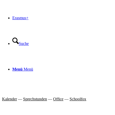
Erasmus+
Suche
Menü
Menü
Kalender
—
Sprechstunden
—
Office
—
Schoolfox