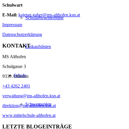
Schulwart
E-Mail:
kajetan.gaber@ms-althofen.ksn.at
Schularbeitentermine
Impressum
Datenschutzerklärung
KONTAKT
Einkaufslisten
MS Althofen
Schulgasse 3
Schule
9330 Althofen
+43 4262 2401
verwaltung@ms-althofen.ksn.at
Schwerpunkte
direktion@ms-althofen.ksn.at
www.mittelschule-althofen.at
LETZTE BLOGEINTRÄGE