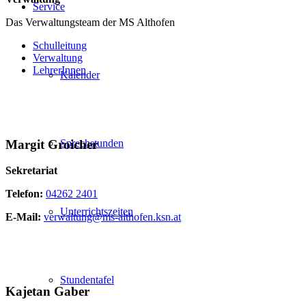
Service
Das Verwaltungsteam der MS Althofen
Schulleitung
Verwaltung
LehrerInnen
Kalender
Margit Groicher
Sprechstunden
Sekretariat
Telefon:
04262 2401
Unterrichtszeiten
E-Mail:
verwaltung@ms-althofen.ksn.at
Stundentafel
Kajetan Gaber