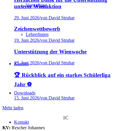
Verwaltung
unserer Wienaktion
29. Juni 2026
/
von David Struhar
Zeichenwettbewerb
LehrerInnen
19. Juni 2026
/
von David Struhar
Unterstützung der Wienwoche
19. Juni 2026
/
von David Struhar
Klassen
🏆 Rückblick auf ein starkes Schülerliga
Jahr ⚽
Downloads
15. Juni 2026
/
von David Struhar
Mehr laden
1C
Kontakt
KV:
Rescher Johannes