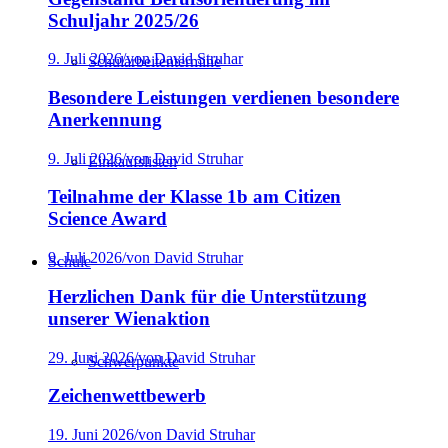
Schuljahr 2025/26
9. Juli 2026
/
von David Struhar
Schularbeitentermine
Besondere Leistungen verdienen besondere
Anerkennung
9. Juli 2026
/
von David Struhar
Einkaufslisten
Teilnahme der Klasse 1b am Citizen
Science Award
9. Juli 2026
/
von David Struhar
Schule
Herzlichen Dank für die Unterstützung
unserer Wienaktion
29. Juni 2026
/
von David Struhar
Schwerpunkte
Zeichenwettbewerb
19. Juni 2026
/
von David Struhar