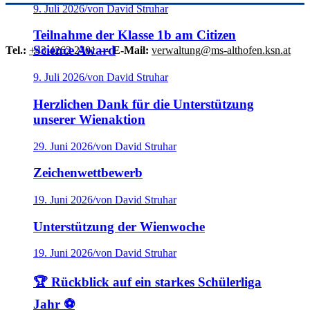
9. Juli 2026
/
von David Struhar
Teilnahme der Klasse 1b am Citizen
Science Award
Tel.:
+43 4262 2401
—
E-Mail:
verwaltung@ms-althofen.ksn.at
9. Juli 2026
/
von David Struhar
Herzlichen Dank für die Unterstützung
unserer Wienaktion
29. Juni 2026
/
von David Struhar
Zeichenwettbewerb
19. Juni 2026
/
von David Struhar
Unterstützung der Wienwoche
19. Juni 2026
/
von David Struhar
🏆 Rückblick auf ein starkes Schülerliga
Jahr ⚽