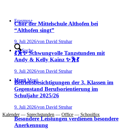
Erasmus+
Chor der Mittelschule Althofen bei
“Althofen singt”
9. Juli 2026
/
von David Struhar
Suche
💃🕺✨ Schwungvolle Tanzstunden mit
Andy & Kelly Kainz ✨🕺💃
9. Juli 2026
/
von David Struhar
Menü
Menü
Betriebsbesichtigungen der 3. Klassen im
Gegenstand Berufsorientierung im
Schuljahr 2025/26
9. Juli 2026
/
von David Struhar
Kalender
—
Sprechstunden
—
Office
—
Schoolfox
Besondere Leistungen verdienen besondere
Anerkennung