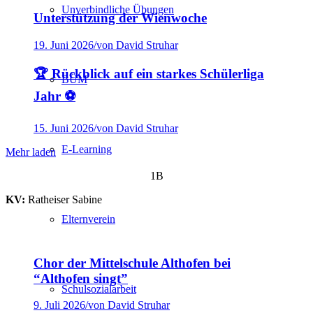
Unverbindliche Übungen
Unterstützung der Wienwoche
19. Juni 2026
/
von David Struhar
🏆 Rückblick auf ein starkes Schülerliga
BÜM
Jahr ⚽
15. Juni 2026
/
von David Struhar
E-Learning
Mehr laden
1B
KV:
Ratheiser Sabine
Elternverein
Chor der Mittelschule Althofen bei
“Althofen singt”
Schulsozialarbeit
9. Juli 2026
/
von David Struhar