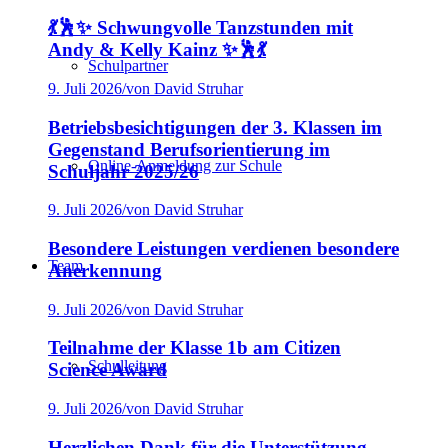
💃🕺✨ Schwungvolle Tanzstunden mit
Andy & Kelly Kainz ✨🕺💃
Schulpartner
9. Juli 2026
/
von David Struhar
Betriebsbesichtigungen der 3. Klassen im
Gegenstand Berufsorientierung im
Online-Anmeldung zur Schule
Schuljahr 2025/26
9. Juli 2026
/
von David Struhar
Besondere Leistungen verdienen besondere
Team
Anerkennung
9. Juli 2026
/
von David Struhar
Teilnahme der Klasse 1b am Citizen
Schulleitung
Science Award
9. Juli 2026
/
von David Struhar
Herzlichen Dank für die Unterstützung