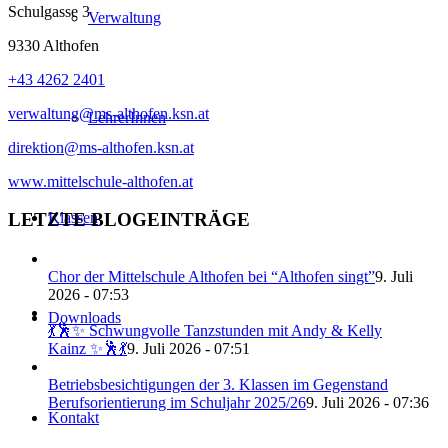
Schulgasse 3
Verwaltung
9330 Althofen
+43 4262 2401
verwaltung@ms-althofen.ksn.at
LehrerInnen
direktion@ms-althofen.ksn.at
www.mittelschule-althofen.at
Klassen
LETZTE BLOGEINTRÄGE
Chor der Mittelschule Althofen bei “Althofen singt”
9. Juli
2026 - 07:53
Downloads
💃🕺✨ Schwungvolle Tanzstunden mit Andy & Kelly
Kainz ✨🕺💃
9. Juli 2026 - 07:51
Betriebsbesichtigungen der 3. Klassen im Gegenstand
Berufsorientierung im Schuljahr 2025/26
9. Juli 2026 - 07:36
Kontakt