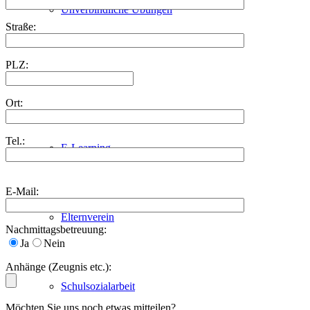
Unverbindliche Übungen
Straße:
PLZ:
BÜM
Ort:
Tel.:
E-Learning
Bitte
E-Mail:
lasse
dieses
Elternverein
Feld
Nachmittagsbetreuung:
leer.
Ja
Nein
Anhänge (Zeugnis etc.):
Schulsozialarbeit
Möchten Sie uns noch etwas mitteilen?