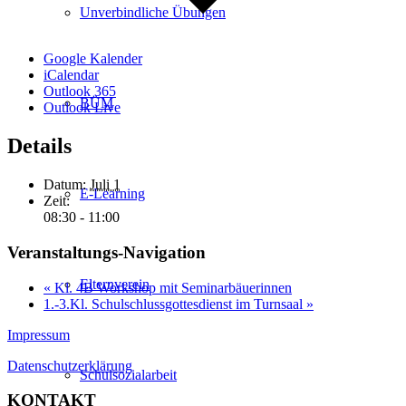
Unverbindliche Übungen
Google Kalender
iCalendar
Outlook 365
BÜM
Outlook Live
Details
Datum:
Juli 1
E-Learning
Zeit:
08:30 - 11:00
Veranstaltungs-Navigation
Elternverein
«
Kl. 4B Workshop mit Seminarbäuerinnen
1.-3.Kl. Schulschlussgottesdienst im Turnsaal
»
Impressum
Datenschutzerklärung
Schulsozialarbeit
KONTAKT