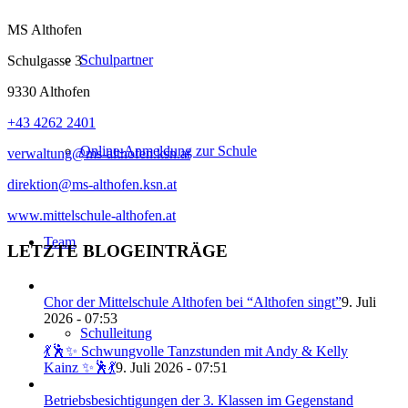
MS Althofen
Schulpartner
Schulgasse 3
9330 Althofen
+43 4262 2401
Online-Anmeldung zur Schule
verwaltung@ms-althofen.ksn.at
direktion@ms-althofen.ksn.at
www.mittelschule-althofen.at
Team
LETZTE BLOGEINTRÄGE
Chor der Mittelschule Althofen bei “Althofen singt”
9. Juli
2026 - 07:53
Schulleitung
💃🕺✨ Schwungvolle Tanzstunden mit Andy & Kelly
Kainz ✨🕺💃
9. Juli 2026 - 07:51
Betriebsbesichtigungen der 3. Klassen im Gegenstand