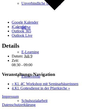
Unverbindliche Übungen
Google Kalender
iCalendar
BÜM
Outlook 365
Outlook Live
Details
E-Learning
Datum:
Juli 9
Zeit:
08:30 - 09:00
Veranstaltungs-Navigation
Elternverein
«
Kl. 4C Workshop mit Seminarbäuerinnen
4.Kl. Gottesdienst in der Pfarrkirche
»
Impressum
Schulsozialarbeit
Datenschutzerklärung