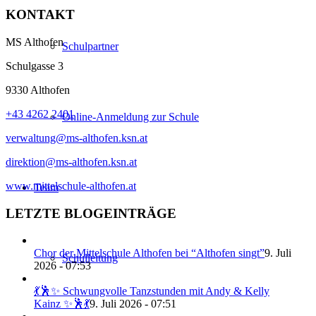
KONTAKT
MS Althofen
Schulpartner
Schulgasse 3
9330 Althofen
+43 4262 2401
Online-Anmeldung zur Schule
verwaltung@ms-althofen.ksn.at
direktion@ms-althofen.ksn.at
www.mittelschule-althofen.at
Team
LETZTE BLOGEINTRÄGE
Chor der Mittelschule Althofen bei “Althofen singt”
9. Juli
Schulleitung
2026 - 07:53
💃🕺✨ Schwungvolle Tanzstunden mit Andy & Kelly
Kainz ✨🕺💃
9. Juli 2026 - 07:51