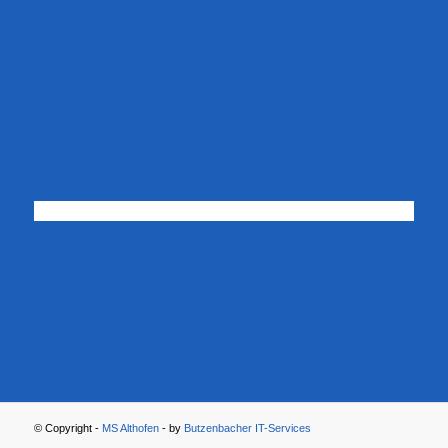
© Copyright -
MS Althofen
- by
Butzenbacher IT-Services