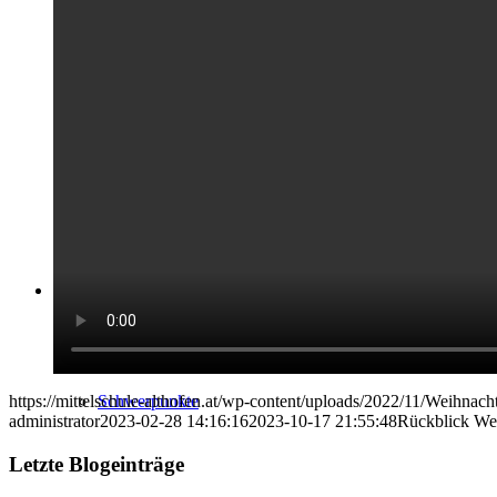
Schularbeitentermine
Einkaufslisten
Schule
https://mittelschule-althofen.at/wp-content/uploads/2022/11/Weihnach
Schwerpunkte
administrator
2023-02-28 14:16:16
2023-10-17 21:55:48
Rückblick We
Letzte Blogeinträge