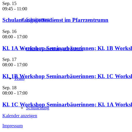
Sep.
15
09:45
-
11:00
Schulpartner
Schulanfangsgottesdienst im Pfarrzentrumn
Sep.
16
08:00
-
17:00
Kl. 1A Workshop Seminarbäuerinnen; Kl. 1B Work
Online-Anmeldung zur Schule
Sep.
17
08:00
-
17:00
Kl. 1B Workshop Seminarbäuerinnen; Kl. 1C Work
Team
Sep.
18
08:00
-
17:00
Kl. 1C Workshop Seminarbäuerinnen; Kl. 1A Work
Schulleitung
Kalender anzeigen
Impressum