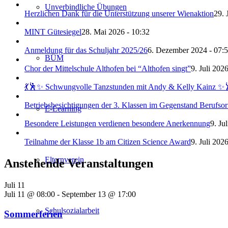
Unverbindliche Übungen
Herzlichen Dank für die Unterstützung unserer Wienaktion
29. 
MINT Gütesiegel
28. Mai 2026 - 10:32
Anmeldung für das Schuljahr 2025/26
6. Dezember 2024 - 07:
BÜM
Chor der Mittelschule Althofen bei “Althofen singt”
9. Juli 202
💃🕺✨ Schwungvolle Tanzstunden mit Andy & Kelly Kainz ✨
Betriebsbesichtigungen der 3. Klassen im Gegenstand Berufsor
E-Learning
Besondere Leistungen verdienen besondere Anerkennung
9. Ju
Teilnahme der Klasse 1b am Citizen Science Award
9. Juli 202
Elternverein
Anstehende Veranstaltungen
Juli
11
Juli 11 @ 08:00
-
September 13 @ 17:00
Schulsozialarbeit
Sommerferien