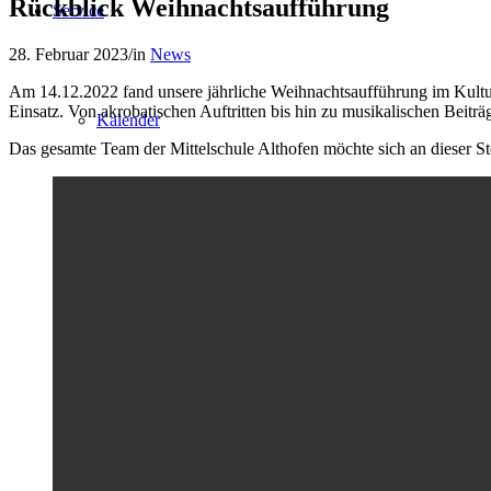
Rückblick Weihnachtsaufführung
Service
28. Februar 2023
/
in
News
Am 14.12.2022 fand unsere jährliche Weihnachtsaufführung im Kultur
Einsatz. Von akrobatischen Auftritten bis hin zu musikalischen Beit
Kalender
Das gesamte Team der Mittelschule Althofen möchte sich an dieser St
Sprechstunden
Unterrichtszeiten
Stundentafel