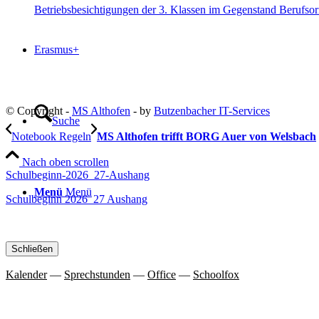
Betriebsbesichtigungen der 3. Klassen im Gegenstand Berufsor
Erasmus+
© Copyright -
MS Althofen
- by
Butzenbacher IT-Services
Suche
Notebook Regeln
MS Althofen trifft BORG Auer von Welsbach
Nach oben scrollen
Schulbeginn-2026_27-Aushang
Menü
Menü
Schulbeginn 2026_27 Aushang
Schließen
Kalender
—
Sprechstunden
—
Office
—
Schoolfox