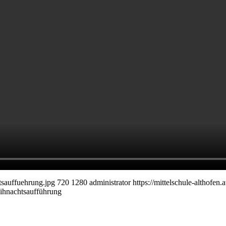
tsauffuehrung.jpg
720
1280
administrator
https://mittelschule-althof
ihnachtsaufführung