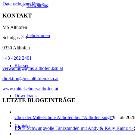
Datenschutzerklärung
Verwaltung
KONTAKT
MS Althofen
LehrerInnen
Schulgasse 3
9330 Althofen
+43 4262 2401
Klassen
verwaltung@ms-althofen.ksn.at
direktion@ms-althofen.ksn.at
www.mittelschule-althofen.at
Downloads
LETZTE BLOGEINTRÄGE
Chor der Mittelschule Althofen bei “Althofen singt”
9. Juli 202
Kontakt
💃🕺✨ Schwungvolle Tanzstunden mit Andy & Kelly Kainz ✨