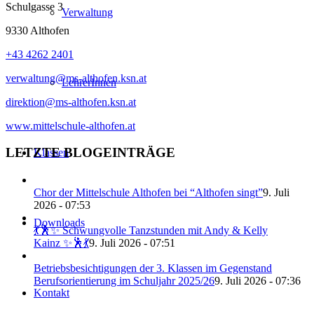
Schulgasse 3
Verwaltung
9330 Althofen
+43 4262 2401
verwaltung@ms-althofen.ksn.at
LehrerInnen
direktion@ms-althofen.ksn.at
www.mittelschule-althofen.at
LETZTE BLOGEINTRÄGE
Klassen
Chor der Mittelschule Althofen bei “Althofen singt”
9. Juli
2026 - 07:53
Downloads
💃🕺✨ Schwungvolle Tanzstunden mit Andy & Kelly
Kainz ✨🕺💃
9. Juli 2026 - 07:51
Betriebsbesichtigungen der 3. Klassen im Gegenstand
Berufsorientierung im Schuljahr 2025/26
9. Juli 2026 - 07:36
Kontakt