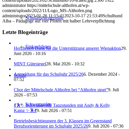
content/uploads/2023/02/Schulhund-10-scaled.jpg
2560
1922
administrator
https://mittelschule-althofen.at/wp-
content/uploads/2022/11/Logo_MS-Althofen.png
administrator
2023-01-26 11:15:41
2023-10-17 21:53:49
Schulhund
Schularbeitentermine
Alba – Pädagoge auf vier Pfoten mit halber Lehrverpflichtung
Letzte Blogeinträge
Einkaufslisten
Herzlichen Dank für die Unterstützung unserer Wienaktion
29.
Juni 2026 - 10:16
MINT Gütesiegel
28. Mai 2026 - 10:32
Anmeldung für das Schuljahr 2025/26
6. Dezember 2024 -
Schule
07:52
Chor der Mittelschule Althofen bei “Althofen singt”
9. Juli
2026 - 07:53
Schwerpunkte
💃🕺✨ Schwungvolle Tanzstunden mit Andy & Kelly
Kainz ✨🕺💃
9. Juli 2026 - 07:51
Betriebsbesichtigungen der 3. Klassen im Gegenstand
Berufsorientierung im Schuljahr 2025/26
9. Juli 2026 - 07:36