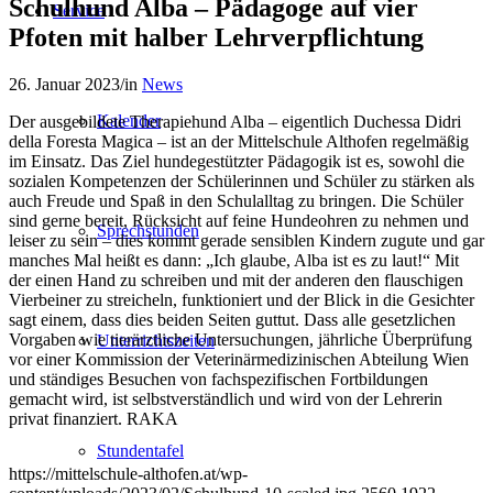
Schulhund Alba – Pädagoge auf vier
Service
Pfoten mit halber Lehrverpflichtung
26. Januar 2023
/
in
News
Kalender
Der ausgebildete Therapiehund Alba – eigentlich Duchessa Didri
della Foresta Magica – ist an der Mittelschule Althofen regelmäßig
im Einsatz. Das Ziel hundegestützter Pädagogik ist es, sowohl die
sozialen Kompetenzen der Schülerinnen und Schüler zu stärken als
auch Freude und Spaß in den Schulalltag zu bringen. Die Schüler
sind gerne bereit, Rücksicht auf feine Hundeohren zu nehmen und
Sprechstunden
leiser zu sein – dies kommt gerade sensiblen Kindern zugute und gar
manches Mal heißt es dann: „Ich glaube, Alba ist es zu laut!“ Mit
der einen Hand zu schreiben und mit der anderen den flauschigen
Vierbeiner zu streicheln, funktioniert und der Blick in die Gesichter
sagt einem, dass dies beiden Seiten guttut. Dass alle gesetzlichen
Vorgaben wie tierärztliche Untersuchungen, jährliche Überprüfung
Unterrichtszeiten
vor einer Kommission der Veterinärmedizinischen Abteilung Wien
und ständiges Besuchen von fachspezifischen Fortbildungen
gemacht wird, ist selbstverständlich und wird von der Lehrerin
privat finanziert. RAKA
Stundentafel
https://mittelschule-althofen.at/wp-