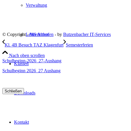
Verwaltung
LehrerInnen
© Copyright -
MS Althofen
- by
Butzenbacher IT-Services
Kl. 4B Besuch TAZ Klagenfurt
Semesterferien
Nach oben scrollen
Schulbeginn-2026_27-Aushang
Klassen
Schulbeginn 2026_27 Aushang
Schließen
Downloads
Kontakt