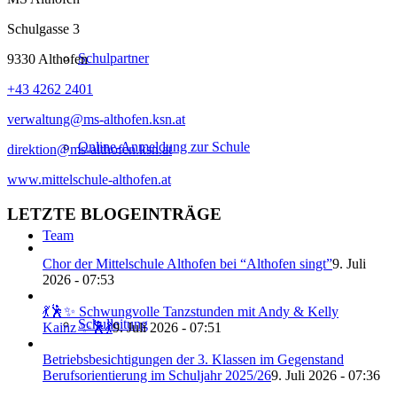
Schulgasse 3
Schulpartner
9330 Althofen
+43 4262 2401
verwaltung@ms-althofen.ksn.at
Online-Anmeldung zur Schule
direktion@ms-althofen.ksn.at
www.mittelschule-althofen.at
LETZTE BLOGEINTRÄGE
Team
Chor der Mittelschule Althofen bei “Althofen singt”
9. Juli
2026 - 07:53
💃🕺✨ Schwungvolle Tanzstunden mit Andy & Kelly
Schulleitung
Kainz ✨🕺💃
9. Juli 2026 - 07:51
Betriebsbesichtigungen der 3. Klassen im Gegenstand
Berufsorientierung im Schuljahr 2025/26
9. Juli 2026 - 07:36