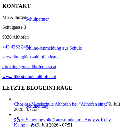
KONTAKT
MS Althofen
Schulpartner
Schulgasse 3
9330 Althofen
+43 4262 2401
Online-Anmeldung zur Schule
verwaltung@ms-althofen.ksn.at
direktion@ms-althofen.ksn.at
www.mittelschule-althofen.at
Team
LETZTE BLOGEINTRÄGE
Chor der Mittelschule Althofen bei “Althofen singt”
9. Juli
Schulleitung
2026 - 07:53
💃🕺✨ Schwungvolle Tanzstunden mit Andy & Kelly
Kainz ✨🕺💃
9. Juli 2026 - 07:51