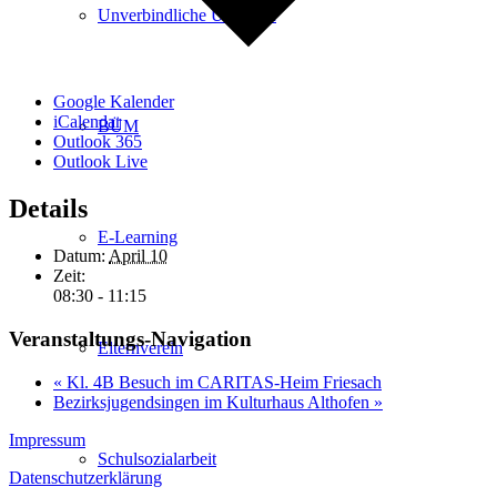
Unverbindliche Übungen
Google Kalender
iCalendar
BÜM
Outlook 365
Outlook Live
Details
E-Learning
Datum:
April 10
Zeit:
08:30 - 11:15
Veranstaltungs-Navigation
Elternverein
«
Kl. 4B Besuch im CARITAS-Heim Friesach
Bezirksjugendsingen im Kulturhaus Althofen
»
Impressum
Schulsozialarbeit
Datenschutzerklärung