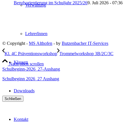
Berufsorientierung im Schuljahr 2025/26
9. Juli 2026 - 07:36
Verwaltung
LehrerInnen
© Copyright -
MS Althofen
- by
Butzenbacher IT-Services
Kl. 4C Präventionsworkshop
Trommelworkshop 3B/2C/3C
Klassen
Nach oben scrollen
Schulbeginn-2026_27-Aushang
Schulbeginn 2026_27 Aushang
Downloads
Schließen
Kontakt