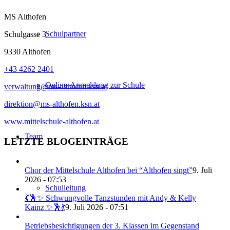
MS Althofen
Schulpartner
Schulgasse 3
9330 Althofen
+43 4262 2401
Online-Anmeldung zur Schule
verwaltung@ms-althofen.ksn.at
direktion@ms-althofen.ksn.at
www.mittelschule-althofen.at
Team
LETZTE BLOGEINTRÄGE
Chor der Mittelschule Althofen bei “Althofen singt”
9. Juli
2026 - 07:53
Schulleitung
💃🕺✨ Schwungvolle Tanzstunden mit Andy & Kelly
Kainz ✨🕺💃
9. Juli 2026 - 07:51
Betriebsbesichtigungen der 3. Klassen im Gegenstand