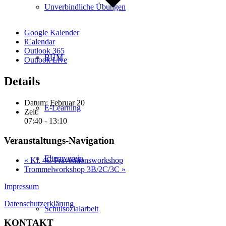
Unverbindliche Übungen
Google Kalender
iCalendar
Outlook 365
BÜM
Outlook Live
Details
Datum:
Februar 20
E-Learning
Zeit:
07:40 - 13:10
Veranstaltungs-Navigation
Elternverein
«
Kl. 4C Präventionsworkshop
Trommelworkshop 3B/2C/3C
»
Impressum
Datenschutzerklärung
Schulsozialarbeit
KONTAKT