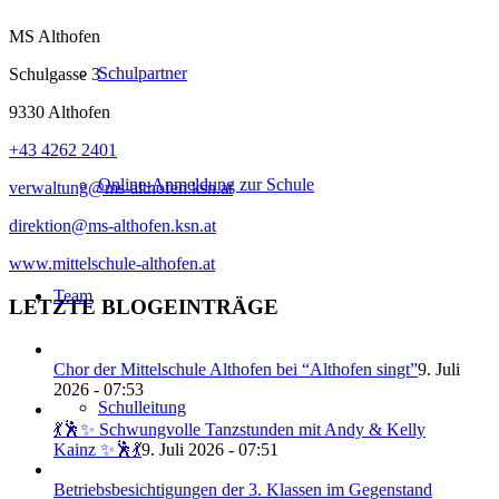
MS Althofen
Schulpartner
Schulgasse 3
9330 Althofen
+43 4262 2401
Online-Anmeldung zur Schule
verwaltung@ms-althofen.ksn.at
direktion@ms-althofen.ksn.at
www.mittelschule-althofen.at
Team
LETZTE BLOGEINTRÄGE
Chor der Mittelschule Althofen bei “Althofen singt”
9. Juli
2026 - 07:53
Schulleitung
💃🕺✨ Schwungvolle Tanzstunden mit Andy & Kelly
Kainz ✨🕺💃
9. Juli 2026 - 07:51
Betriebsbesichtigungen der 3. Klassen im Gegenstand