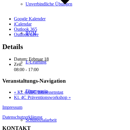
Unverbindliche Übungen
Google Kalender
iCalendar
Outlook 365
BÜM
Outlook Live
Details
Datum:
Februar 18
E-Learning
Zeit:
08:00 - 17:00
Veranstaltungs-Navigation
Elternverein
«
Kl. 4ABC Interessenstag
Kl. 4C Präventionsworkshop
»
Impressum
Datenschutzerklärung
Schulsozialarbeit
KONTAKT