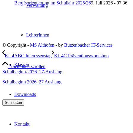
Berufsorientierung im Schuljahr 2025/26
9. Juli 2026 - 07:36
Verwaltung
LehrerInnen
© Copyright -
MS Althofen
- by
Butzenbacher IT-Services
Kl. 4ABC Interessenstag
Kl. 4C Präventionsworkshop
Klassen
Nach oben scrollen
Schulbeginn-2026_27-Aushang
Schulbeginn 2026_27 Aushang
Downloads
Schließen
Kontakt