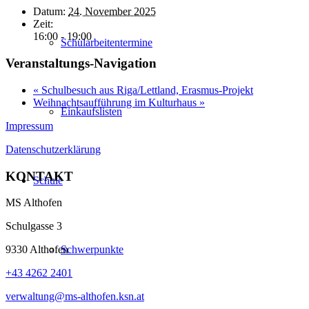
Datum:
24. November 2025
Zeit:
16:00 - 19:00
Schularbeitentermine
Veranstaltungs-Navigation
«
Schulbesuch aus Riga/Lettland, Erasmus-Projekt
Weihnachtsaufführung im Kulturhaus
»
Einkaufslisten
Impressum
Datenschutzerklärung
KONTAKT
Schule
MS Althofen
Schulgasse 3
Schwerpunkte
9330 Althofen
+43 4262 2401
verwaltung@ms-althofen.ksn.at