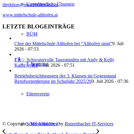
Unverbindliche Übungen
direktion@ms-althofen.ksn.at
www.mittelschule-althofen.at
LETZTE BLOGEINTRÄGE
BÜM
Chor der Mittelschule Althofen bei “Althofen singt”
9. Juli
2026 - 07:53
💃🕺✨ Schwungvolle Tanzstunden mit Andy & Kelly
E-Learning
Kainz ✨🕺💃
9. Juli 2026 - 07:51
Betriebsbesichtigungen der 3. Klassen im Gegenstand
Berufsorientierung im Schuljahr 2025/26
9. Juli 2026 - 07:36
Elternverein
© Copyright -
MS Althofen
- by
Butzenbacher IT-Services
Schulsozialarbeit